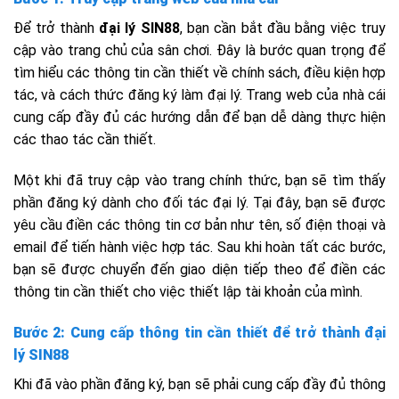
Để trở thành
đại lý SIN88
, bạn cần bắt đầu bằng việc truy
cập vào trang chủ của sân chơi. Đây là bước quan trọng để
tìm hiểu các thông tin cần thiết về chính sách, điều kiện hợp
tác, và cách thức đăng ký làm đại lý. Trang web của nhà cái
cung cấp đầy đủ các hướng dẫn để bạn dễ dàng thực hiện
các thao tác cần thiết.
Một khi đã truy cập vào trang chính thức, bạn sẽ tìm thấy
phần đăng ký dành cho đối tác đại lý. Tại đây, bạn sẽ được
yêu cầu điền các thông tin cơ bản như tên, số điện thoại và
email để tiến hành việc hợp tác. Sau khi hoàn tất các bước,
bạn sẽ được chuyển đến giao diện tiếp theo để điền các
thông tin cần thiết cho việc thiết lập tài khoản của mình.
Bước 2: Cung cấp thông tin cần thiết để trở thành đại
lý SIN88
Khi đã vào phần đăng ký, bạn sẽ phải cung cấp đầy đủ thông