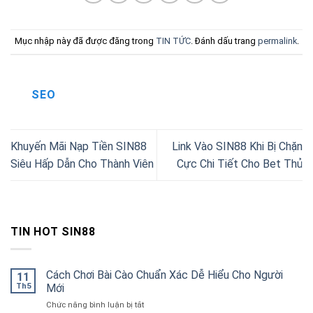
Mục nhập này đã được đăng trong
TIN TỨC
. Đánh dấu trang
permalink
.
SEO
Khuyến Mãi Nạp Tiền SIN88
Link Vào SIN88 Khi Bị Chặn
Siêu Hấp Dẫn Cho Thành Viên
Cực Chi Tiết Cho Bet Thủ
TIN HOT SIN88
Cách Chơi Bài Cào Chuẩn Xác Dễ Hiểu Cho Người
11
Th5
Mới
Chức năng bình luận bị tắt
ở