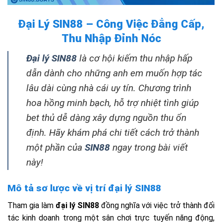
Đại Lý SIN88 – Công Việc Đẳng Cấp,
Thu Nhập Đỉnh Nóc
Đại lý SIN88
là cơ hội kiếm thu nhập hấp
dẫn dành cho những anh em muốn hợp tác
lâu dài cùng nhà cái uy tín. Chương trình
hoa hồng minh bạch, hỗ trợ nhiệt tình giúp
bet thủ dễ dàng xây dựng nguồn thu ổn
định. Hãy khám phá chi tiết cách trở thành
một phần của
SIN88
ngay trong bài viết
này!
Mô tả sơ lược về vị trí đại lý SIN88
Tham gia làm
đại lý SIN88
đồng nghĩa với việc trở thành đối
tác kinh doanh trong một sân chơi trực tuyến năng động,