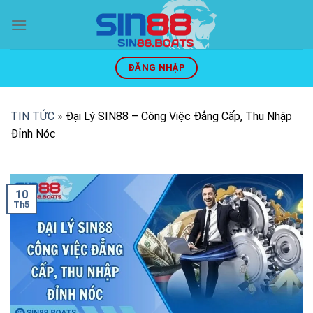
Chuyển
đến
nội
dung
ĐĂNG NHẬP
TIN TỨC
»
Đại Lý SIN88 – Công Việc Đẳng Cấp, Thu Nhập
Đỉnh Nóc
10
Th5