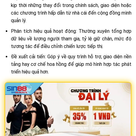
kịp thời những thay đổi trong chính sách, giao diện hoặc
các chương trình hấp dẫn từ nhà cái đến cộng đồng mình
quản lý.
Phân tích hiệu quả hoạt động: Thường xuyên tổng hợp
dữ liệu về lượng người tham gia, tỷ lệ giữ chân, mức độ
tương tác để điều chỉnh chiến lược tiếp thị.
Đề xuất cải tiến: Góp ý về quy trình hỗ trợ, giao diện nền
tảng hay cơ chế hoa hồng để giúp mô hình hợp tác phát
triển hiệu quả hơn.