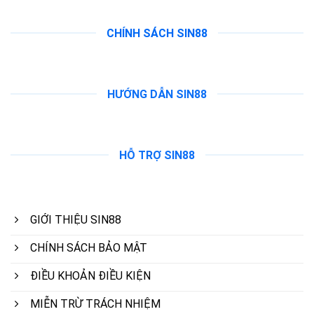
CHÍNH SÁCH SIN88
HƯỚNG DẪN SIN88
HỖ TRỢ SIN88
GIỚI THIỆU SIN88
CHÍNH SÁCH BẢO MẬT
ĐIỀU KHOẢN ĐIỀU KIỆN
MIỄN TRỪ TRÁCH NHIỆM